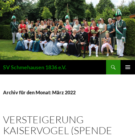
Suchen
SV Schmehausen 1836 e.V.
ZUM
PRIMÄR
INHALT
MENÜ
SPRINGEN
Archiv für den Monat: März 2022
VERSTEIGERUNG
KAISERVOGEL (SPENDE