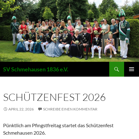
Suchen
SV Schmehausen 1836 e.V.
ZUM
PRIMÄR
INHALT
MENÜ
SPRINGEN
SCHÜTZENFEST 2026
APRIL 22, 2026
SCHREIBE EINEN KOMMENTAR
Pünktlich am Pfingstfreitag startet das Schützenfest
Schmehausen 2026.