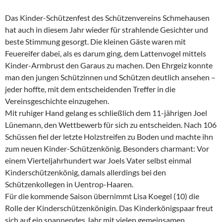
Das Kinder-Schützenfest des Schützenvereins Schmehausen
hat auch in diesem Jahr wieder für strahlende Gesichter und
beste Stimmung gesorgt. Die kleinen Gäste waren mit
Feuereifer dabei, als es darum ging, dem Lattenvogel mittels
Kinder-Armbrust den Garaus zu machen. Den Ehrgeiz konnte
man den jungen Schützinnen und Schützen deutlich ansehen –
jeder hoffte, mit dem entscheidenden Treffer in die
Vereinsgeschichte einzugehen.
Mit ruhiger Hand gelang es schließlich dem 11-jährigen Joel
Lünemann, den Wettbewerb für sich zu entscheiden. Nach 106
Schüssen fiel der letzte Holzstreifen zu Boden und machte ihn
zum neuen Kinder-Schützenkönig. Besonders charmant: Vor
einem Vierteljahrhundert war Joels Vater selbst einmal
Kinderschützenkönig, damals allerdings bei den
Schützenkollegen in Uentrop-Haaren.
Für die kommende Saison übernimmt Lisa Koegel (10) die
Rolle der Kinderschützenkönigin. Das Kinderkönigspaar freut
sich auf ein spannendes Jahr mit vielen gemeinsamen