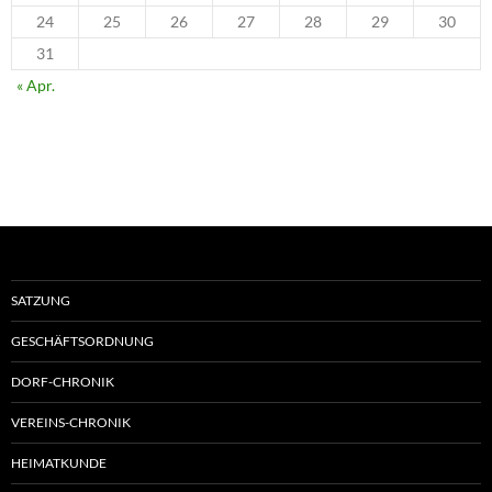
24
25
26
27
28
29
30
31
« Apr.
SATZUNG
GESCHÄFTSORDNUNG
DORF-CHRONIK
VEREINS-CHRONIK
HEIMATKUNDE