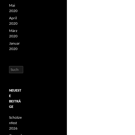
Mai
2020
April
2020
März
2020
Januar
2020
Suchen
nach:
NEUEST
E
BEITRÄ
GE
Schütze
nfest
2026