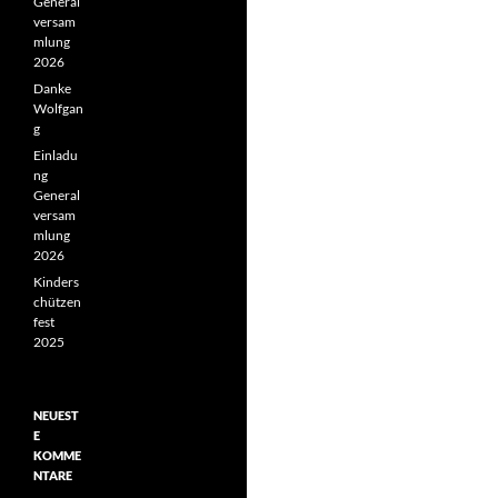
General
versam
mlung
2026
Danke
Wolfgan
g
Einladu
ng
General
versam
mlung
2026
Kinders
chützen
fest
2025
NEUEST
E
KOMME
NTARE