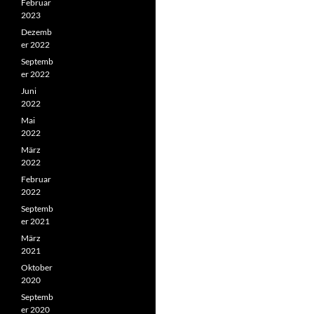
Februar
2023
Dezemb
er 2022
Septemb
er 2022
Juni
2022
Mai
2022
März
2022
Februar
2022
Septemb
er 2021
März
2021
Oktober
2020
Septemb
er 2020