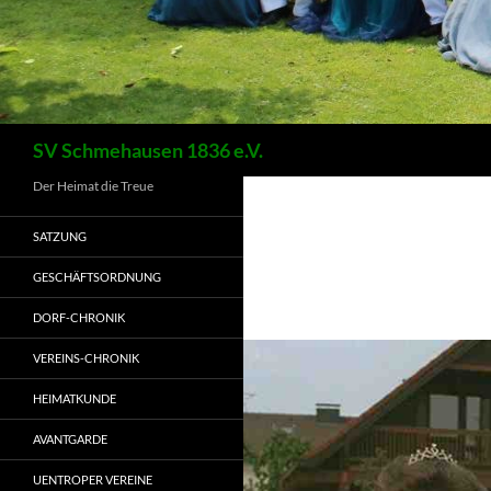
Suchen
SV Schmehausen 1836 e.V.
Der Heimat die Treue
SATZUNG
GESCHÄFTSORDNUNG
DORF-CHRONIK
VEREINS-CHRONIK
HEIMATKUNDE
AVANTGARDE
UENTROPER VEREINE