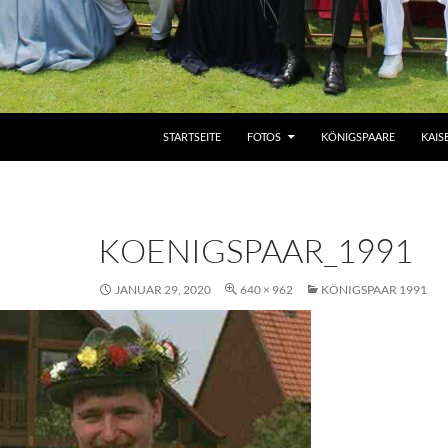
ZUM INHALT SPRINGEN
STARTSEITE
FOTOS
KÖNIGSPAARE
KAIS
KOENIGSPAAR_1991
JANUAR 29, 2020
640 × 962
KÖNIGSPAAR 1991