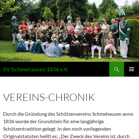
Suchen
SV Schmehausen 1836 e.V.
ZUM
PRIMÄR
INHALT
MENÜ
SPRINGEN
VEREINS-CHRONIK
Durch die Gründung des Schützenvereins Schmehausen anno
1836 wurde der Grundstein für eine langjährige
Schützentradition gelegt. In den noch vorliegenden
Originalstatuten heißt es: „Der Zweck des Vereins ist, durch