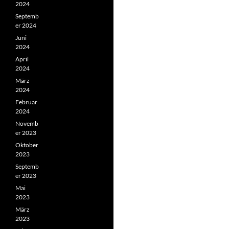
2024
Septemb
er 2024
Juni
2024
April
2024
März
2024
Februar
2024
Novemb
er 2023
Oktober
2023
Septemb
er 2023
Mai
2023
März
2023