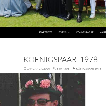
ZUM INHALT SPRINGEN
STARTSEITE
FOTOS
KÖNIGSPAARE
KAIS
KOENIGSPAAR_1978
JANUAR 29, 2020
640 × 503
KÖNIGSPAAR 1978