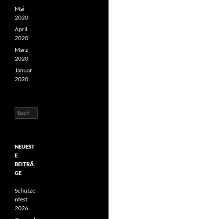
Mai
2020
April
2020
März
2020
Januar
2020
Suchen
nach:
NEUEST
E
BEITRÄ
GE
Schütze
nfest
2026