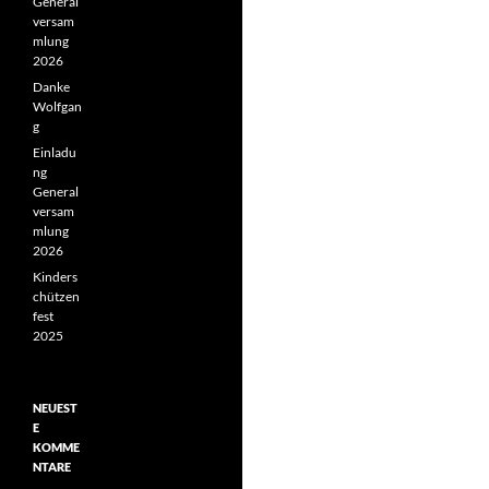
General
versam
mlung
2026
Danke
Wolfgan
g
Einladu
ng
General
versam
mlung
2026
Kinders
chützen
fest
2025
NEUEST
E
KOMME
NTARE