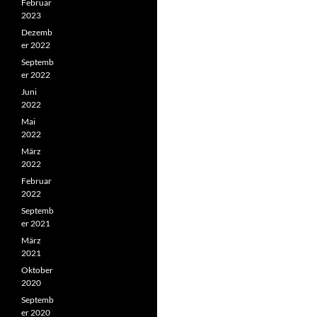
Februar
2023
Dezemb
er 2022
Septemb
er 2022
Juni
2022
Mai
2022
März
2022
Februar
2022
Septemb
er 2021
März
2021
Oktober
2020
Septemb
er 2020