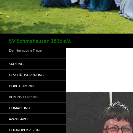
Suchen
SV Schmehausen 1836 e.V.
Der Heimat die Treue
SATZUNG
GESCHÄFTSORDNUNG
DORF-CHRONIK
VEREINS-CHRONIK
HEIMATKUNDE
AVANTGARDE
UENTROPER VEREINE