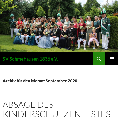
Suchen
SV Schmehausen 1836 e.V.
ZUM
PRIMÄR
INHALT
MENÜ
SPRINGEN
Archiv für den Monat: September 2020
ABSAGE DES
KINDERSCHÜTZENFESTES