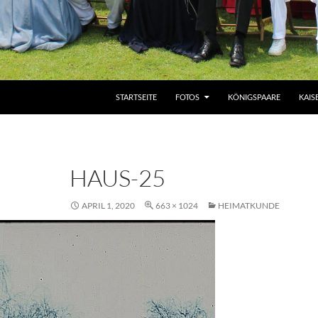
ZUM INHALT SPRINGEN
STARTSEITE
FOTOS
KÖNIGSPAARE
KAIS
HAUS-25
APRIL 1, 2020
663 × 1024
HEIMATKUNDE