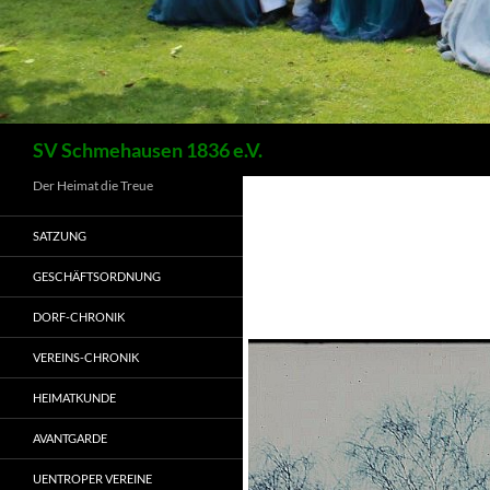
Suchen
SV Schmehausen 1836 e.V.
Der Heimat die Treue
SATZUNG
GESCHÄFTSORDNUNG
DORF-CHRONIK
VEREINS-CHRONIK
HEIMATKUNDE
AVANTGARDE
UENTROPER VEREINE