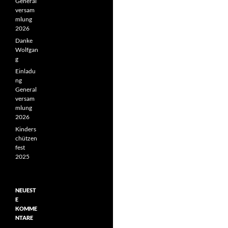
General
versam
mlung
2026
Danke
Wolfgan
g
Einladu
ng
General
versam
mlung
2026
Kinders
chützen
fest
2025
NEUEST
E
KOMME
NTARE