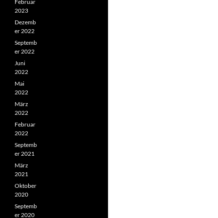
Februar
2023
Dezemb
er 2022
Septemb
er 2022
Juni
2022
Mai
2022
März
2022
Februar
2022
Septemb
er 2021
März
2021
Oktober
2020
Septemb
er 2020