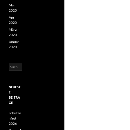
Mai
2020
April
2020
März
2020
Januar
2020
Suchen
nach:
NEUEST
E
BEITRÄ
GE
Schütze
nfest
2026