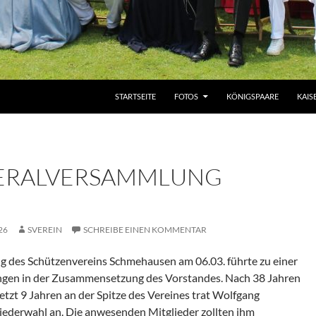
ZUM INHALT SPRINGEN
STARTSEITE
FOTOS
KÖNIGSPAARE
KAIS
ERALVERSAMMLUNG
26
SVEREIN
SCHREIBE EINEN KOMMENTAR
 des Schützenvereins Schmehausen am 06.03. führte zu einer
ngen in der Zusammensetzung des Vorstandes. Nach 38 Jahren
etzt 9 Jahren an der Spitze des Vereines trat Wolfgang
ederwahl an. Die anwesenden Mitglieder zollten ihm