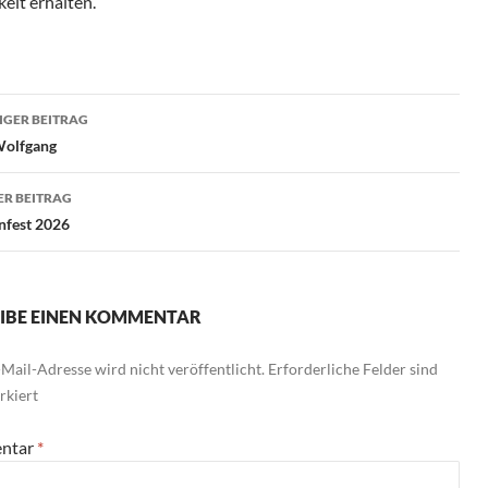
eit erhalten.
rags-
GER BEITRAG
gation
olfgang
R BEITRAG
nfest 2026
IBE EINEN KOMMENTAR
Mail-Adresse wird nicht veröffentlicht.
Erforderliche Felder sind
kiert
ntar
*