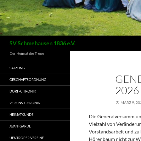
Suchen
SV Schmehausen 1836 e.V.
Der Heimat die Treue
SATZUNG
GEN
GESCHÄFTSORDNUNG
2026
DORF-CHRONIK
MÄRZ 9, 20
VEREINS-CHRONIK
HEIMATKUNDE
Die Generalversammlung
Vielzahl von Veränderu
AVANTGARDE
Vorstandsarbeit und zul
UENTROPER VEREINE
Hörenbaum nicht zur Wi