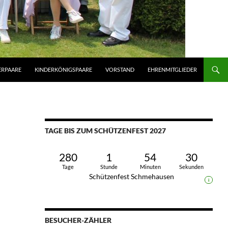
ERPAARE
KINDERKÖNIGSPAARE
VORSTAND
EHRENMITGLIEDER
TAGE BIS ZUM SCHÜTZENFEST 2027
280
1
54
29
Tage
Stunde
Minuten
Sekunden
Schützenfest Schmehausen
i
BESUCHER-ZÄHLER