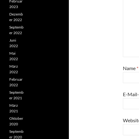
Februar
2023
Dezemb
er 2022
Septemb
er 2022
Juni
2022
Mai
2022
März
Name
*
2022
Februar
2022
Septemb
E-Mail
er 2021
März
2021
Oktober
Websit
2020
Septemb
er 2020