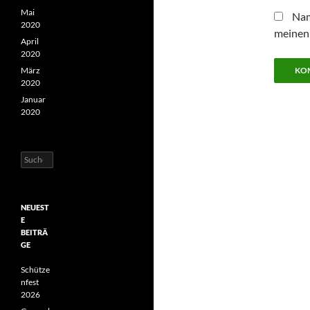
Mai
Nam
2020
meinen
April
2020
März
2020
Januar
2020
Suchen
nach:
NEUEST
E
BEITRÄ
GE
Schütze
nfest
2026