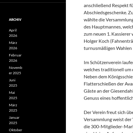
anschließend Respekt für
Abschiedsgeschenke. Zu
wählte die Versammlung
ARCHIV
des Hauptmannes, welche
April
zum neuen 1. Kassierer
2026
Holger Koch (Fahnenträg
März
turnusmäßigen Wahlen 
2026
Februar
2026
Im Schützenverein laufen
Novemb
welches traditionell um
er 2025
Neben dem Königsschieße
Juni
Flatterschießen der Ava
2025
Gäste an der Giesendahl
Mai
Genuss eines hoffentli
2025
März
2025
Der Verein freut sich ü
Januar
Versammlung weist der V
2025
die 300-Mitglieder-Mark
Oktober