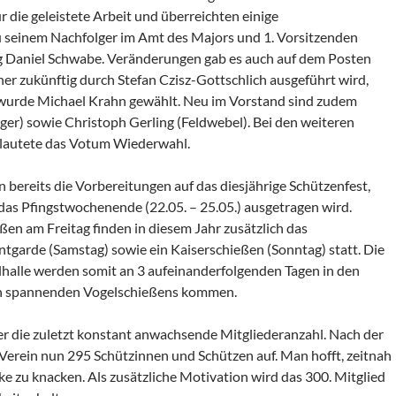
 die geleistete Arbeit und überreichten einige
 seinem Nachfolger im Amt des Majors und 1. Vorsitzenden
 Daniel Schwabe. Veränderungen gab es auch auf dem Posten
r zukünftig durch Stefan Czisz-Gottschlich ausgeführt wird,
 wurde Michael Krahn gewählt. Neu im Vorstand sind zudem
er) sowie Christoph Gerling (Feldwebel). Bei den weiteren
lautete das Votum Wiederwahl.
 bereits die Vorbereitungen auf das diesjährige Schützenfest,
 das Pfingstwochenende (22.05. – 25.05.) ausgetragen wird.
n am Freitag finden in diesem Jahr zusätzlich das
ntgarde (Samstag) sowie ein Kaiserschießen (Sonntag) statt. Die
halle werden somit an 3 aufeinanderfolgenden Tagen in den
ch spannenden Vogelschießens kommen.
ber die zuletzt konstant anwachsende Mitgliederanzahl. Nach der
erein nun 295 Schützinnen und Schützen auf. Man hofft, zeitnah
e zu knacken. Als zusätzliche Motivation wird das 300. Mitglied