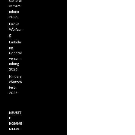
General
versam
mlung
2026
Danke
Wolfgan
g
Einladu
ng
General
versam
mlung
2026
Kinders
chützen
fest
2025
NEUEST
E
KOMME
NTARE