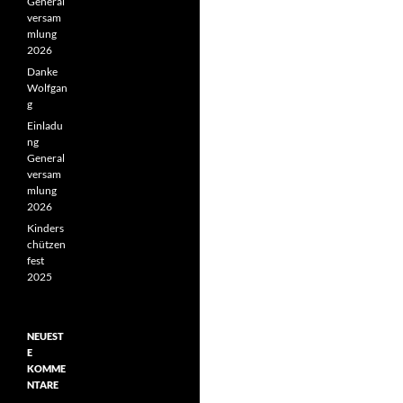
General
versam
mlung
2026
Danke
Wolfgan
g
Einladu
ng
General
versam
mlung
2026
Kinders
chützen
fest
2025
NEUEST
E
KOMME
NTARE