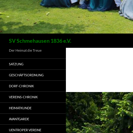
Suchen
SV Schmehausen 1836 e.V.
Der Heimat die Treue
SATZUNG
GESCHÄFTSORDNUNG
DORF-CHRONIK
VEREINS-CHRONIK
HEIMATKUNDE
AVANTGARDE
UENTROPER VEREINE