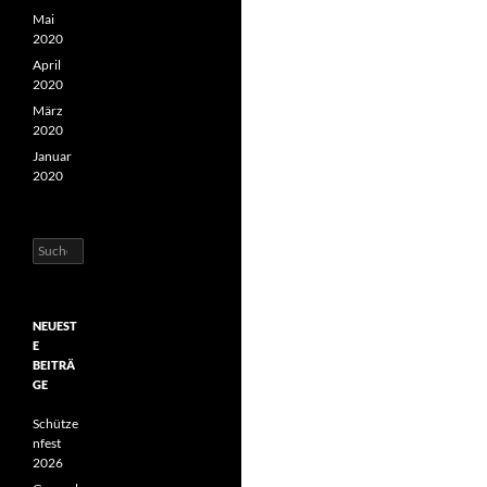
Mai
2020
April
2020
März
2020
Januar
2020
Suchen
nach:
NEUEST
E
BEITRÄ
GE
Schütze
nfest
2026