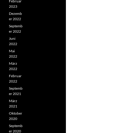
Februar
2023
Dezemb
er 2022
Septemb
er 2022
Juni
2022
Mai
2022
März
2022
Februar
2022
Septemb
er 2021
März
2021
Oktober
2020
Septemb
er 2020