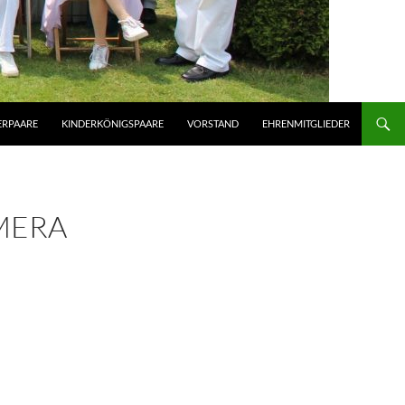
ERPAARE
KINDERKÖNIGSPAARE
VORSTAND
EHRENMITGLIEDER
MERA