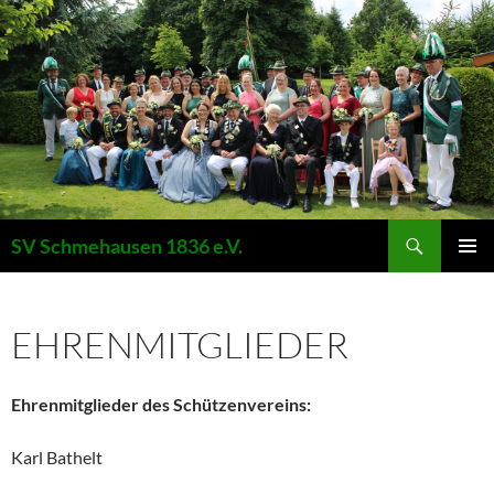
Suchen
SV Schmehausen 1836 e.V.
ZUM
PRIMÄR
INHALT
MENÜ
SPRINGEN
EHRENMITGLIEDER
Ehrenmitglieder des Schützenvereins:
Karl Bathelt