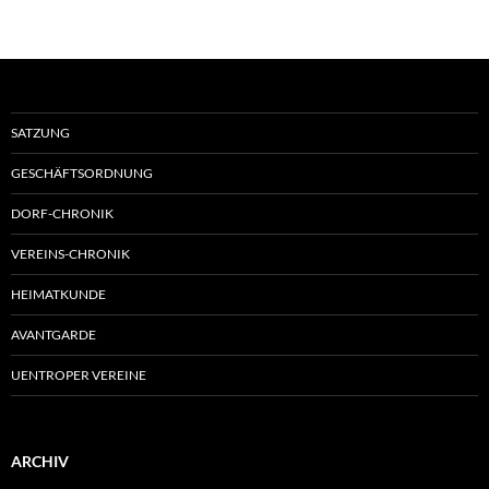
Suchen
nach:
NEUESTE BEITRÄGE
Schützenfest 2026
Generalversammlung 2026
Danke Wolfgang
Einladung Generalversammlung 2026
Kinderschützenfest 2025
NEUESTE KOMMENTARE
Björn Pförtzsch
zu
Totenehrung zum ausgefallenen schützenfest