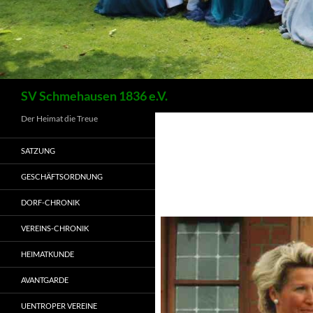
Suchen
SV Schmehausen 1836 e.V.
Der Heimat die Treue
SATZUNG
GESCHÄFTSORDNUNG
DORF-CHRONIK
VEREINS-CHRONIK
HEIMATKUNDE
AVANTGARDE
UENTROPER VEREINE