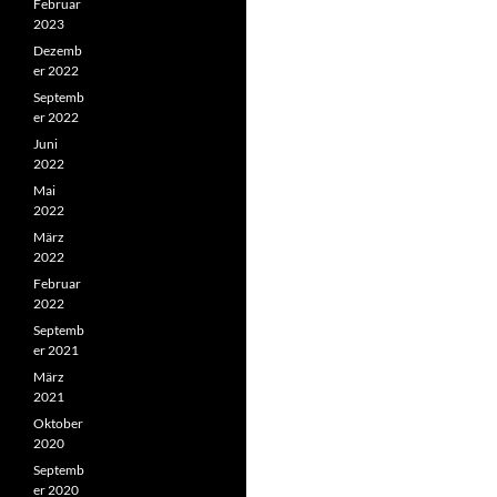
Februar
2023
Dezemb
er 2022
Septemb
er 2022
Juni
2022
Mai
2022
März
2022
Februar
2022
Septemb
er 2021
März
2021
Oktober
2020
Septemb
er 2020