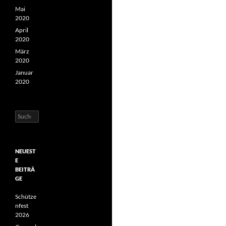
Mai
2020
April
2020
März
2020
Januar
2020
Suchen
nach:
NEUEST
E
BEITRÄ
GE
Schütze
nfest
2026