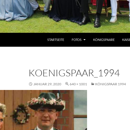
ZUM INHALT SPRINGEN
STARTSEITE
FOTOS
KÖNIGSPAARE
KAIS
KOENIGSPAAR_1994
JANUAR 29, 2020
640 × 1001
KÖNIGSPAAR 1994