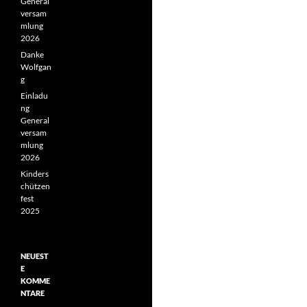
General
versam
mlung
2026
Danke
Wolfgan
g
Einladu
ng
General
versam
mlung
2026
Kinders
chützen
fest
2025
NEUEST
E
KOMME
NTARE