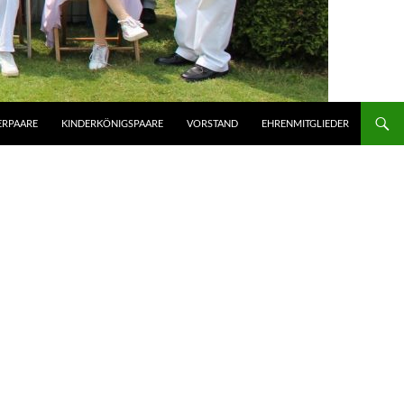
ERPAARE
KINDERKÖNIGSPAARE
VORSTAND
EHRENMITGLIEDER