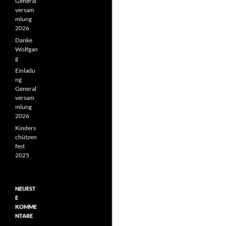
General
versam
mlung
2026
Danke
Wolfgan
g
Einladu
ng
General
versam
mlung
2026
Kinders
chützen
fest
2025
NEUEST
E
KOMME
NTARE