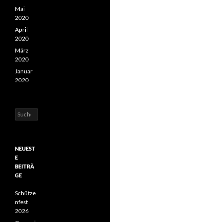
Mai
2020
April
2020
März
2020
Januar
2020
Suchen
nach:
NEUEST
E
BEITRÄ
GE
Schütze
nfest
2026