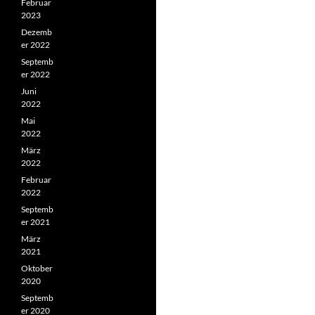
Februar
2023
Dezemb
er 2022
Septemb
er 2022
Juni
2022
Mai
2022
März
2022
Februar
2022
Septemb
er 2021
März
2021
Oktober
2020
Septemb
er 2020