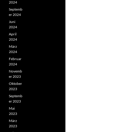
2024
Septemb
er 2024
Juni
2024
April
2024
März
2024
Februar
2024
Novemb
er 2023
Oktober
2023
Septemb
er 2023
Mai
2023
März
2023