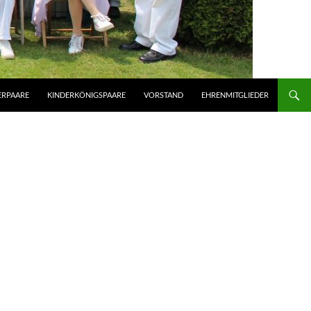
ERPAARE
KINDERKÖNIGSPAARE
VORSTAND
EHRENMITGLIEDER