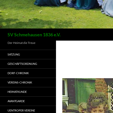
Suchen
SV Schmehausen 1836 e.V.
Der Heimat die Treue
SATZUNG
GESCHÄFTSORDNUNG
DORF-CHRONIK
VEREINS-CHRONIK
HEIMATKUNDE
AVANTGARDE
UENTROPER VEREINE