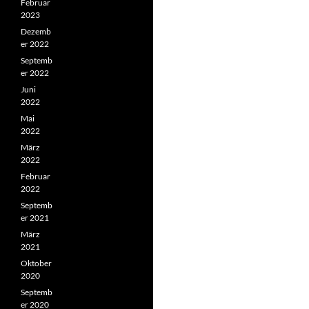
Februar
2023
Dezemb
er 2022
Septemb
er 2022
Juni
2022
Mai
2022
März
2022
Februar
2022
Septemb
er 2021
März
2021
Oktober
2020
Septemb
er 2020