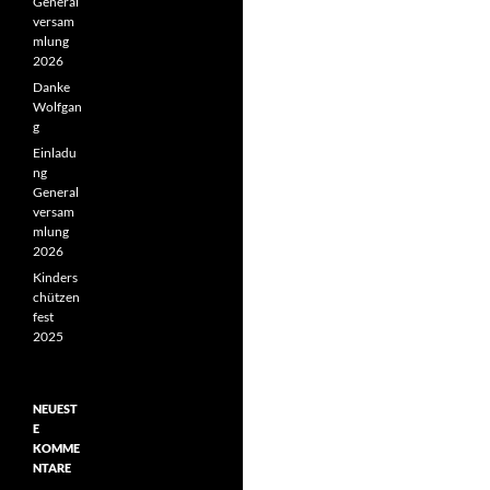
General
versam
mlung
2026
Danke
Wolfgan
g
Einladu
ng
General
versam
mlung
2026
Kinders
chützen
fest
2025
NEUEST
E
KOMME
NTARE