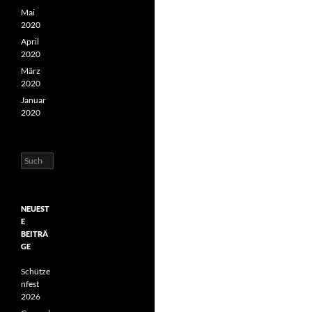
Mai
2020
April
2020
März
2020
Januar
2020
Suchen
nach:
NEUEST
E
BEITRÄ
GE
Schütze
nfest
2026