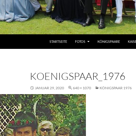
ZUM INHALT SPRINGEN
STARTSEITE
FOTOS
KÖNIGSPAARE
KAIS
KOENIGSPAAR_1976
JANUAR 29, 2020
640 × 1070
KÖNIGSPAAR 1976