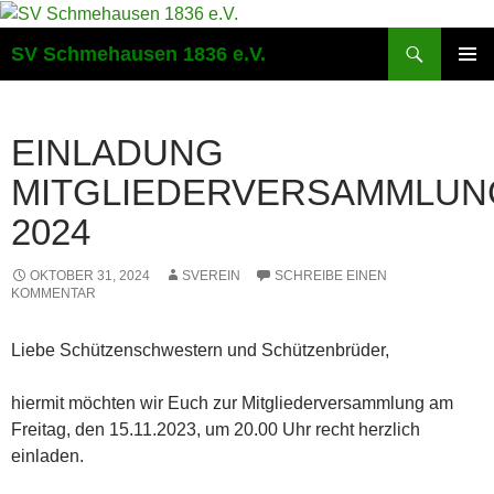
Suchen
SV Schmehausen 1836 e.V.
ZUM
PRIMÄR
INHALT
MENÜ
SPRINGEN
EINLADUNG
MITGLIEDERVERSAMMLUN
2024
OKTOBER 31, 2024
SVEREIN
SCHREIBE EINEN
KOMMENTAR
Liebe Schützenschwestern und Schützenbrüder,
hiermit möchten wir Euch zur Mitgliederversammlung am
Freitag, den 15.11.2023, um 20.00 Uhr recht herzlich
einladen.