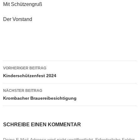
Mit Schützengruß
Der Vorstand
Beitrags-
VORHERIGER BEITRAG
Navigation
Kinderschützenfest 2024
NÄCHSTER BEITRAG
Krombacher Brauereibesichtigung
SCHREIBE EINEN KOMMENTAR
Deine E-Mail-Adresse wird nicht veröffentlicht.
Erforderliche Felder